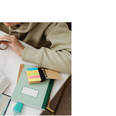
המגזר
הציבורי
מול
השוק
הפרטי:
היכן
הדוקטורט
שלכם
שווה
יותר
כסף?