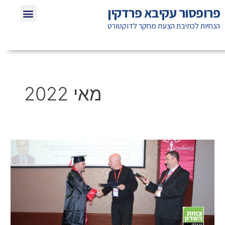
ילוג
תפריט
פרופסור עקיבא פרדקין
שאלות תשוב
חומרי לימוד ל
אזכורים בת
טיפים לא
תוכן
הנחיות לכתיבת הצעת מחקר לדוקטורט
מאי 2022
פרופסור
עקיבא
פרדקין:
"יש
אוניברסיטאות
בעולם
המפרסמות
מאמרים