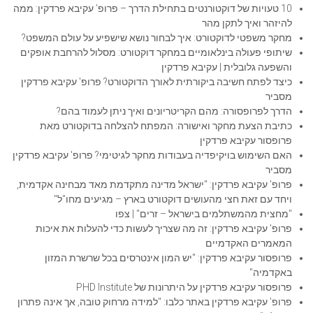
10 טעויות של דוקטורנטים בתחילת הדרך – פרופ’ עקיבא פרדקין: ממה
להיזהר ואיך לתקן מהר
מחקר משפטי לדוקטורט: איך לבחור נושא שישפיע על עולם המשפט?
שיתופי פעולה בינלאומיים במחקר דוקטורט: מסלול להרחבת אופקים
והשפעה גלובלית | עקיבא פרדקין
כיצד לפתח חשיבה ביקורתית לאורך הדוקטורט? פרופ' עקיבא פרדקין
מסביר
הדרך לפרופסורה: מהם הקריטריונים ואיך ניתן לעמוד בהם?
כתיבת הצעת מחקר ואישורה: המפתח להצלחה בדוקטורט מאת
פרופסור עקיבא פרדקין
האם השימוש בויקיפדיה בעבודות מחקר לגיטימי? פרופ' עקיבא פרדקין
מסביר
פרופ' עקיבא פרדקין: "ישראל מדינה מתקדמת מאד מבחינה אקדמית,
ויחד עם זאת חצי מהעושים דוקטורט בארץ – מגיעים מחו"ל"
"מחצית מהמשתלמים בישראל – זרים" | צפו
פרופ' עקיבא פרדקין: זה מה שצריך לעשות כדי להעלות את איכות
המאמרים האקדמיים
פרופסור עקיבא פרדקין: "יש המון אינטרסים בכל שרשרת המזון
באקדמיה"
פרופסור עקיבא פרדקין על היתרונות של PHD Institute
פרופ' עקיבא פרדקין באתר כלבו: "למידה מרחוק טובה, אך אינה פתרון