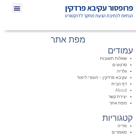
ילוג
תפריט
פרופסור עקיבא פרדקין
שאלות תשוב
חומרי לימוד ל
אזכורים בת
טיפים לא
תוכן
הנחיות לכתיבת הצעת מחקר לדוקטורט
מפת אתר
עמודים
שאלות תשובות
סרטונים
גלריה
עקיבא פרדקין – חומרי לימוד
דף הבית
About
יצירת קשר
מפת אתר
קטגוריות
מדיה
מאמרים