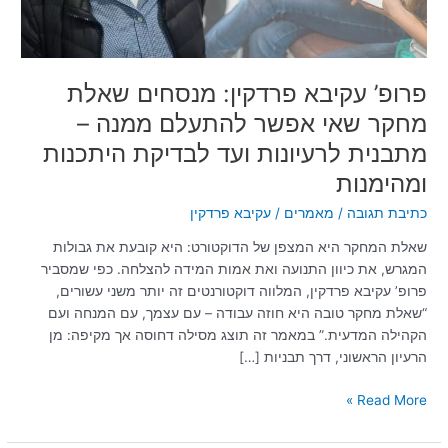
להתעלם
ממנה
–
מתבנית
פרופ’ עקיבא פרדקין: מנסחים שאלת
לרעיונות
מחקר שאי אפשר להתעלם ממנה –
ועד
מתבנית לרעיונות ועד לבדיקת היתכנות
לבדיקת
היתכנות
ומהימנות
ומהימנות
כתיבת תגובה
/
מאמרים
/
עקיבא פרדקין
שאלת המחקר היא המצפן של הדוקטורט: היא קובעת את גבולות
המגרש, את כיוון התנועה ואת אמות המידה להצלחה. כפי שמסביר
פרופ’ עקיבא פרדקין, המלווה דוקטורנטים זה יותר משני עשורים,
“שאלת מחקר טובה היא חוזה עבודה – עם עצמך, עם המנחה ועם
הקהילה המדעית.” במאמר זה תוצג מסילה דחוסה אך מקיפה: מן
הרעיון הראשוני, דרך תבניות […]
Read More »