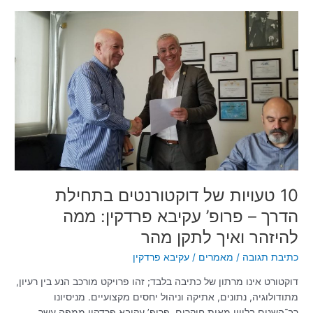
10
טעויות
של
דוקטורנטים
בתחילת
הדרך
–
פרופ’
עקיבא
פרדקין:
ממה
להיזהר
10 טעויות של דוקטורנטים בתחילת
ואיך
הדרך – פרופ’ עקיבא פרדקין: ממה
לתקן
להיזהר ואיך לתקן מהר
מהר
כתיבת תגובה
/
מאמרים
/
עקיבא פרדקין
דוקטורט אינו מרתון של כתיבה בלבד; זהו פרויקט מורכב הנע בין רעיון,
מתודולוגיה, נתונים, אתיקה וניהול יחסים מקצועיים. מניסיונו
רב־השנים בליווי מאות חוקרים, פרופ’ עקיבא פרדקין ממפה עשר