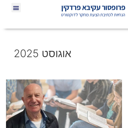
ילוג
תפריט
פרופסור עקיבא פרדקין
שאלות תשוב
חומרי לימוד ל
אזכורים בת
טיפים לא
תוכן
הנחיות לכתיבת הצעת מחקר לדוקטורט
אוגוסט 2025
פרופ’
עקיבא
פרדקין:
מנסחים
שאלת
מחקר
שאי
אפשר