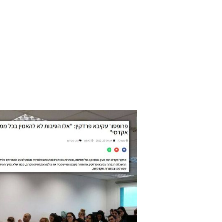
פרופ'
עקיבא
פרדקין:
זה
מה
שצריך
לעשות
כדי
להעלות
את