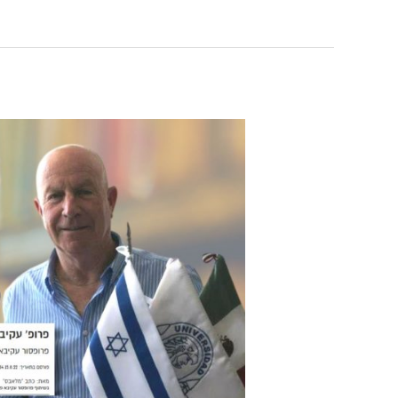
פרופסור
עקיבא
פרדקין:
"יש
המון
אינטרסים
בכל
שרשרת
המזון
באקדמיה"