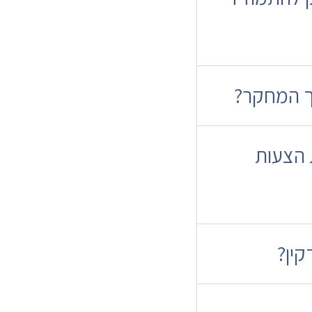
יך המחקר?
 הצעות
קין?