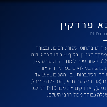
א פרדקין
 PHD
רותו בתחומי ספורט רבים , ובצורה
פקד מצטיין ובסוף שירותו הצבאי היה
שותף להקמת יחידת החילוץ המפורסמת 669. לאחר סיום לימודי הדוקטורט שלו,
 להיות מרצה במילואים בפו"מ זרוע אוויר
ובמכללה לביטחון לאומי כמרצה לסטטיסטיקה והסתברות . בין השנים 1981 עד
ים (אוניברסיטת ת"א , המכללה למנהל,
סמינר הקיבוצים ובמכללה למורים במכון וינגייט), ואז הקים את מכון PHD המייצג