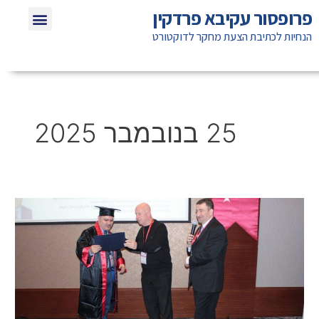
ילוג
תפריט
פרופסור עקיבא פרדקין
שאלות תשוב
חומרי לימוד ל
אזכורים בת
טיפים לא
תוכן
הנחיות לכתיבת הצעת מחקר לדוקטורט
25 בנובמבר 2025
הדוקטורט
בעידן
הבינה
המלאכותית:
מה
מותר
ומה
אסור?