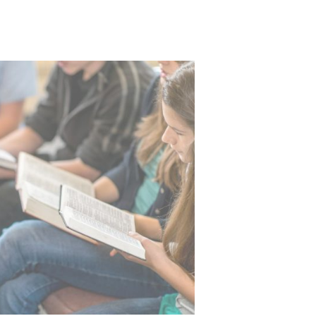
פרופ’
עקיבא
פרדקין:
מנסחים
שאלת
מחקר
שאי
אפשר
להתעלם
ממנה
–
מתבנית
לרעיונות
ועד
לבדיקת