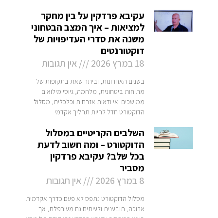
עקיבא פרדקין על בין מחקר
למציאות – איך המצב הבטחוני
משנה את סדרי העדיפויות של
דוקטורנטים
18 במרץ 2026
אין תגובות
בשנים האחרונות, וביתר שאת בתקופות של
מתיחות ביטחונית, מלחמה, גיוסי מילואים
ממושכים ואי ודאות אזרחית וכלכלית, מסלול
הדוקטורט חדל להיות תהליך אקדמי
השלבים הקריטיים במסלול
הדוקטורט – ומה חשוב לדעת
בכל שלב? עקיבא פרדקין
מסביר
8 במרץ 2026
אין תגובות
מסלול הדוקטורט נתפס לא פעם כדרך אקדמית
ארוכה, תובענית ולעיתים גם מעורפלת, אך