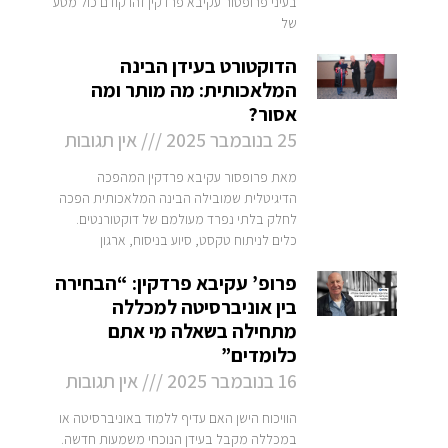
בעיני פרופסור עקיבא פרדקין זהו קודם כול מסע
של
הדוקטורט בעידן הבינה
המלאכותית: מה מותר ומה
אסור?
25 בנובמבר 2025
אין תגובות
מאת פרופסור עקיבא פרדקין המהפכה
הדיגיטלית שמובילה הבינה המלאכותית הפכה
לחלק בלתי נפרד מעולמם של דוקטורנטים.
כלים לניתוח טקסט, סיוע בניסוח, ארגון
פרופ’ עקיבא פרדקין: “הבחירה
בין אוניברסיטה למכללה
מתחילה בשאלה מי אתם
כלומדים”
16 בנובמבר 2025
אין תגובות
הוויכוח הישן האם עדיף ללמוד באוניברסיטה או
במכללה מקבל בעידן הנוכחי משמעות חדשה.