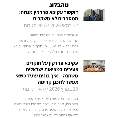
מהבלוג
דוקטור עקיבא פרדקין מנתח:
המספרים לא משקרים
27 במאי 2026
אין תגובות
הישראלים מצביעים ברגליים: מספר
הדוקטורנטים בארץ נמצא בזינוק קבוע וצפוי
להגיע לשיא של כ-16,500 חוקרים. פרופ' עקיבא
פרדקין מנתח בכלכליסט את המגמה
עקיבא פרדקין על חוקרים
צעירים במציאות ישראלית
משתנה – איך בונים עתיד כשאי
אפשר לתכנן קדימה
18 במרץ 2026
אין תגובות
בעידן שבו המציאות הישראלית משתנה
במהירות, לעיתים בעוצמה ולעיתים באופן שאינו
מאפשר כמעט נשימה ארוכה, חוקרים צעירים
נדרשים להתמודד עם אתגר כפול.