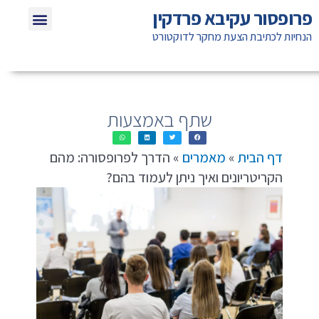
ילוג
תפריט
פרופסור עקיבא פרדקין
שאלות תשוב
חומרי לימוד ל
אזכורים בת
טיפים לא
תוכן
הנחיות לכתיבת הצעת מחקר לדוקטורט
שתף באמצעות
דף הבית
»
מאמרים
»
הדרך לפרופסורה: מהם
הקריטריונים ואיך ניתן לעמוד בהם?