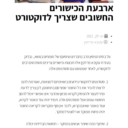
ארבעת הכישורים
החשובים שצריך לדוקטורט
יוני 29, 2022
עקיבא פרדקין
על בסיס הניסיון הרב בחברתנו וניסיונם של מומחים בנושא, נבדוק
בעזרת עקיבא פרדקין אילו תכונות וכישורים צריכים סטודנטים רבים
לדוקטורט, לאחר שנפגשנו עם סטודנטים אלה:
סטודנטים לדוקטורט ידועים בשאיפתם למצוינות, שגורמת להם
לרצות להכיר את כל החומר שפורסם בתחומם, לכן צריך לדעת
מתי לעצור ולהפסיק לקרוא מכיוון שהדבר אינו אפשרי ויכול להסב
תחושת עומס אצל סטודנטים אלה. תמיד יהיה עוד מאמר לקרוא,
ועוד מאמר שאינם קראו, לדבר אין סוף ומקריאה לקריאה החומר
יהיה פחות ממוקד או רלוונטי למחקר.
שיתוף כמה שיותר אנשים במחקר – תחושת הבדידות יכולה