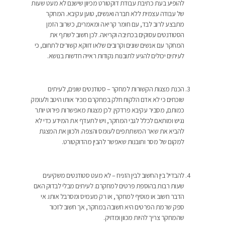
להופיע בעת כתיבת עבודת דוקטורט מכיוון שישנם לא מעט שעות
של עבודה עצמית ללא חברה ואנשים, טוען עקיבא. המחקר
מתבצע לרוב לבד, עם חומר קריאה ומאמרים, כשרוב הזמן
הסטודנטים עסוקים בכתיבה וקריאה. לכן חשוב לשתף את
המחקר עם אנשים שונים וקרובים שלאו דווקא קשורים לתחום, כי
לעיתים יכולים להגיע לתובנות נקודות ראייה חדשות בנושא.
הכנת מצגות הקשורות למחקר – סטודנטים שונים, לעיתים
שוכחים כי לא אדם הלקוח חלק במחקרם מכיר אותו היטב ולעומק
כמותם, מסביר עקיבא פרדקין. לכן מצגות מאפשרות פירוט יותר
נגיש ומותאם לכלל לגבי המחקר, ויש לתעדף את המידע כדי לא
להביא את שאר המשתתפים לעומס והצפה. ולכוון את המצגת
למקום של מסר ותובנות שאפשר להבין מהדוקטורט.
להבדיל בין החשוב לבין הזניח – לא מעט סטודנטים משקיעים
שעות רבות בהוספת פרטים למחקרם. לעיתים מבלי לבדוק האם
הדבר חשוב או מוסיף למחקר, או רק מעמיס ומסרבל אותו. אי
ספק שרמת הפרטים היא חשובה במחקר, אך חשוב לזכור
שהמחקר צריך להיות מכוון ומדויק.