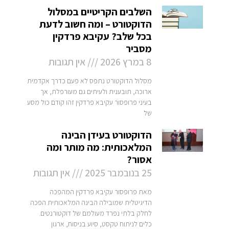
השלבים הקריטיים במסלול
הדוקטורט – ומה חשוב לדעת
בכל שלב? עקיבא פרדקין
מסביר
8 במרץ 2026
אין תגובות
מסלול הדוקטורט נתפס לא פעם כדרך אקדמית
ארוכה, תובענית ולעיתים גם מעורפלת, אך
בעיני פרופסור עקיבא פרדקין זהו קודם כול מסע
של
הדוקטורט בעידן הבינה
המלאכותית: מה מותר ומה
אסור?
25 בנובמבר 2025
אין תגובות
מאת פרופסור עקיבא פרדקין המהפכה
הדיגיטלית שמובילה הבינה המלאכותית הפכה
לחלק בלתי נפרד מעולמם של דוקטורנטים.
כלים לניתוח טקסט, סיוע בניסוח, ארגון