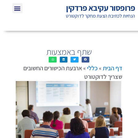
ילוג
תפריט
פרופסור עקיבא פרדקין
שאלות תשוב
חומרי לימוד ל
אזכורים בת
טיפים לא
תוכן
הנחיות לכתיבת הצעת מחקר לדוקטורט
שתף באמצעות
דף הבית
»
כללי
»
ארבעת הכישורים החשובים
שצריך לדוקטורט