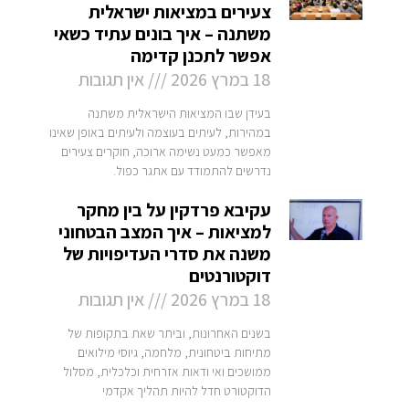
צעירים במציאות ישראלית
משתנה – איך בונים עתיד כשאי
אפשר לתכנן קדימה
18 במרץ 2026
אין תגובות
בעידן שבו המציאות הישראלית משתנה
במהירות, לעיתים בעוצמה ולעיתים באופן שאינו
מאפשר כמעט נשימה ארוכה, חוקרים צעירים
נדרשים להתמודד עם אתגר כפול.
עקיבא פרדקין על בין מחקר
למציאות – איך המצב הבטחוני
משנה את סדרי העדיפויות של
דוקטורנטים
18 במרץ 2026
אין תגובות
בשנים האחרונות, וביתר שאת בתקופות של
מתיחות ביטחונית, מלחמה, גיוסי מילואים
ממושכים ואי ודאות אזרחית וכלכלית, מסלול
הדוקטורט חדל להיות תהליך אקדמי