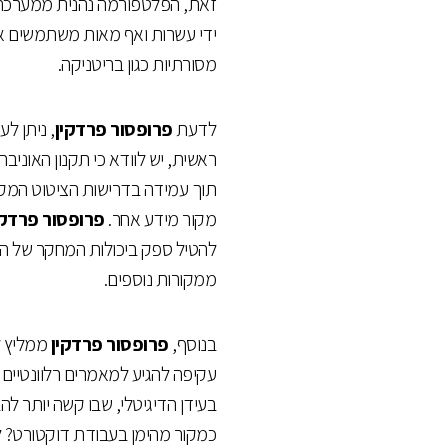
זאת, הפלטפורמה נהנית ממערכת 
ידי עשרות ואף מאות משתמשים אח
מסורתיות כגון בריטניקה.
לדעת
פרופסור פרדקין
, ניתן ל
ראשית, יש לוודא כי תקנון האוניב
תוך עמידה בדרישות הציטוט המקו
מקור מידע אחר.
פרופסור פרדקי
להטיל ספק ביכולות המחקר של הכו
ממקורות נוספים.
בנוסף,
פרופסור פרדקין
ממליץ ל
עקיפה להגיע למאמרים רלוונטיים 
בעידן הדיגיטלי, שבו קשה יותר להב
כמקור מהימן בעבודת דוקטורט? לר