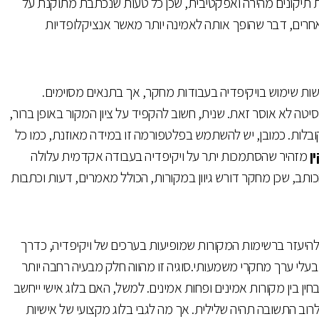
תיקונים מהירה ואפקטיבית, שכן כל טעות שנכתבת מתוקנת על
רים, דבר שהופך אותה לאמינה יותר מאשר אנציקלופדיות
עשות שימוש בויקיפדיה בעבודות מחקר, אך בתנאים מסוימים.
רסיטה לא אוסר זאת. שנית, חשוב להקפיד על ציון המקור באופן ברור,
בלות. כמובן, יש להשתמש בפלטפורמה זו במידה מאוזנת, כמו כל
ן
מזהיר שהסתמכות יתר על ויקיפדיה בעבודה אקדמית עלולה
תב, שכן מחקר דורש גיוון במקורות, הכולל מאמרים, דעות וכתבות
היעזר ברשימות המקורות שמופיעות בערכים של ויקיפדיה, כדרך
בעלי ערך מחקרי משמעותי.סוגיה זו מהווה חלק מבעיה רחבה יותר
חין בין מקורות אמינים ופחות אמינים. למשל, האם בלוג אישי ייחשב
וב התשובה תהיה שלילית. אך מה לגבי בלוג מקצועי של אישיות